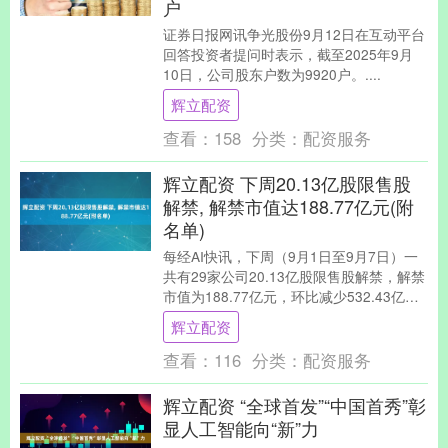
户
证券日报网讯争光股份9月12日在互动平台
回答投资者提问时表示，截至2025年9月
10日，公司股东户数为9920户。....
辉立配资
查看：
158
分类：
配资服务
辉立配资 下周20.13亿股限售股
解禁, 解禁市值达188.77亿元(附
名单)
每经AI快讯，下周（9月1日至9月7日）一
共有29家公司20.13亿股限售股解禁，解禁
市值为188.77亿元，环比减少532.43亿
元。 下周三是解禁高峰，解禁....
辉立配资
查看：
116
分类：
配资服务
辉立配资 “全球首发”“中国首秀”彰
显人工智能向“新”力