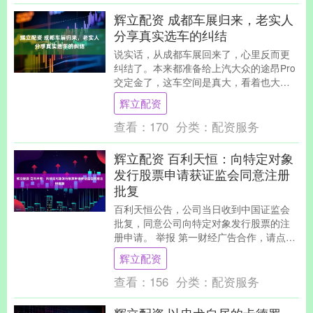
辉立配资 成都车展归来，老实人
分享真实选车的纠结
说实话，从成都车展回来了，心里反而更
纠结了。本来都准备给上汽大众的途昂Pro
交定金了，这车空间是真大，看着也大
气，德系的厚重感很足，我和家里领导都
辉立配资
挺喜欢。唯一纠....
查看：
170
分类：
配资服务
辉立配资 百利天恒：向特定对象
发行股票申请获证监会同意注册
批复
百利天恒公告，公司当日收到中国证监会
批复，同意公司向特定对象发行股票的注
册申请。 举报 第一财经广告合作，请点击
这里此内容为第一财经原创，著作权归第
辉立配资
一财经所有。....
查看：
156
分类：
配资服务