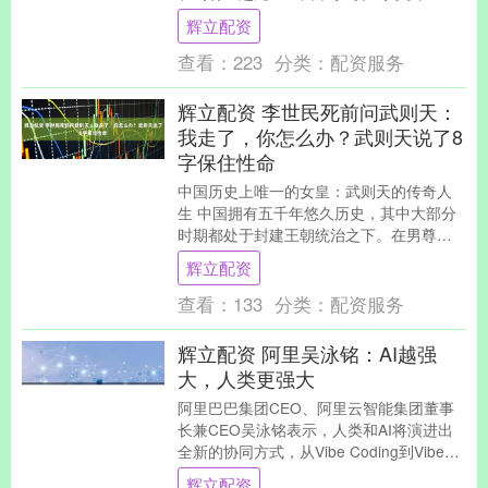
这种做法不仅不科学，还可能给患者身体
辉立配资
添负担。 药....
查看：
223
分类：
配资服务
辉立配资 李世民死前问武则天：
我走了，你怎么办？武则天说了8
字保住性命
中国历史上唯一的女皇：武则天的传奇人
生 中国拥有五千年悠久历史，其中大部分
时期都处于封建王朝统治之下。在男尊女
卑的古代社会，帝王之位几乎被男性垄
辉立配资
断，这既反映了当....
查看：
133
分类：
配资服务
辉立配资 阿里吴泳铭：AI越强
大，人类更强大
阿里巴巴集团CEO、阿里云智能集团董事
长兼CEO吴泳铭表示，人类和AI将演进出
全新的协同方式，从Vibe Coding到Vibe
Working。未来，每个家庭....
辉立配资