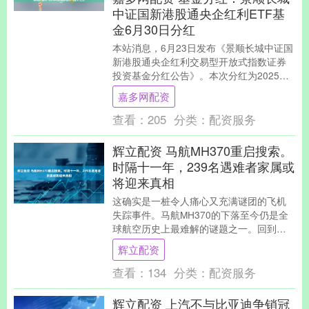
中证国新港股通央企红利ETF基
金6月30日分红
本站消息，6月23日发布《景顺长城中证国
新港股通央企红利交易型开放式指数证券
投资基金分红公告》。本次分红为2025年
度第一次分红。公告显示，本次分红的收
嘉多网配资
益分配基....
查看：
205
分类：
配资服务
辉立配资 马航MH370重启搜索。
时隔十一年，239名遇难者家属或
将迎来真相
这确实是一桩令人痛心又充满谜团的飞机
失踪事件。马航MH370的下落至今仍是全
球航空历史上最难解的谜题之一。回到北
京时间2014年3月8日0时42分，MH370
辉立配资
航....
查看：
134
分类：
配资服务
辉立配资 上汽不与比亚迪争销冠