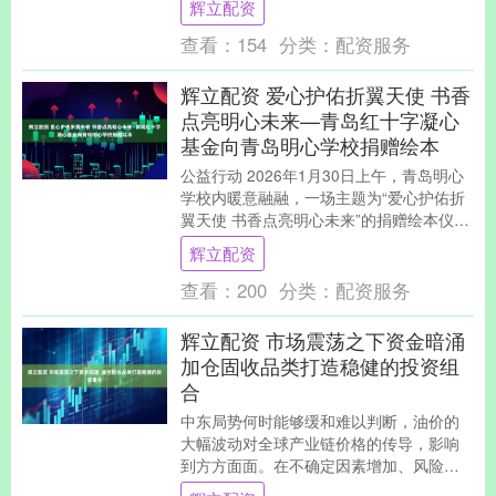
辉立配资
国涂料工....
查看：
154
分类：
配资服务
辉立配资 爱心护佑折翼天使 书香
点亮明心未来—青岛红十字凝心
基金向青岛明心学校捐赠绘本
公益行动 2026年1月30日上午，青岛明心
学校内暖意融融，一场主题为“爱心护佑折
翼天使 书香点亮明心未来”的捐赠绘本仪式
温情启幕。青岛红十字凝心基金理事长于
辉立配资
志....
查看：
200
分类：
配资服务
辉立配资 市场震荡之下资金暗涌
加仓固收品类打造稳健的投资组
合
中东局势何时能够缓和难以判断，油价的
大幅波动对全球产业链价格的传导，影响
到方方面面。在不确定因素增加、风险资
产波动加大的市场环境下，不少基金选择