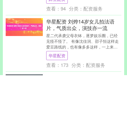
查看：
94
分类：
配资服务
华星配资 刘烨14岁女儿拍法语
片，气质出众，演技亦一流
星二代承袭父母衣钵，逐梦娱乐圈，已经
见怪不怪了。 有像沈佳润、邵子恒这样走
爱豆路线的，也有像多多这样，一上来就
搭档王一博、汤唯出演程耳电影的。 父母
华星配资
辈的资源，让....
查看：
173
分类：
配资服务
辉立配资 澳门风水界新霸主诞
生！秦阳明凭何问鼎“澳门风水大
师第一人”？
近日，2025年《澳门风水大师权威排行
榜》重磅发布。这份由澳门文化局、亚太
易学联盟联合评定的榜单，首次将“中葡文
化交融”的独特视角纳入评审标准，最终北
辉立配资
京风水师秦....