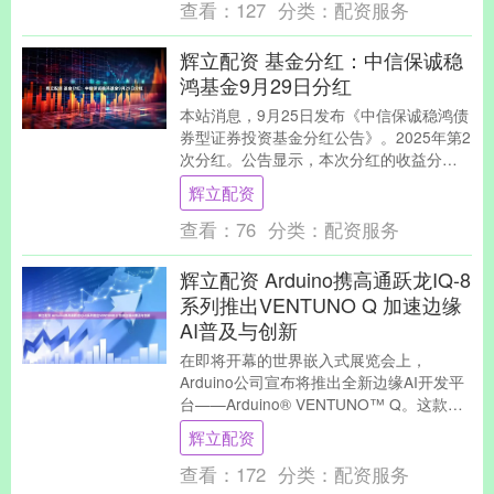
查看：
127
分类：
配资服务
辉立配资 基金分红：中信保诚稳
鸿基金9月29日分红
本站消息，9月25日发布《中信保诚稳鸿债
券型证券投资基金分红公告》。2025年第2
次分红。公告显示，本次分红的收益分配
基准日为9月9日，详细分红方案如下： 本
辉立配资
次....
查看：
76
分类：
配资服务
辉立配资 Arduino携高通跃龙IQ-8
系列推出VENTUNO Q 加速边缘
AI普及与创新
在即将开幕的世界嵌入式展览会上，
Arduino公司宣布将推出全新边缘AI开发平
台——Arduino® VENTUNO™ Q。这款以
意大利语"21"命名的新品，既....
辉立配资
查看：
172
分类：
配资服务