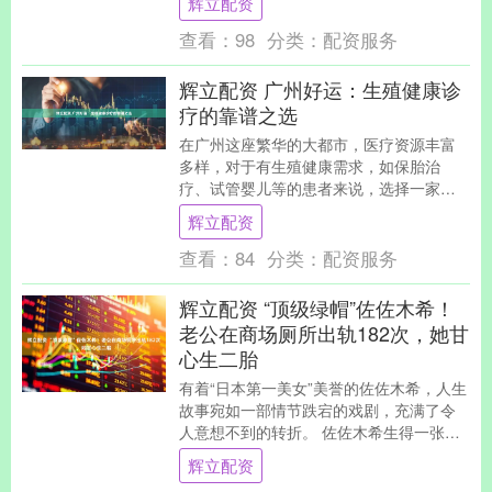
辉立配资
将绩优纯债基金作....
查看：
98
分类：
配资服务
辉立配资 广州好运：生殖健康诊
疗的靠谱之选
在广州这座繁华的大都市，医疗资源丰富
多样，对于有生殖健康需求，如保胎治
疗、试管婴儿等的患者来说，选择一家靠
谱的医院至关重要。广州好运医院就是这
辉立配资
样一家在生殖健康领....
查看：
84
分类：
配资服务
辉立配资 “顶级绿帽”佐佐木希！
老公在商场厕所出轨182次，她甘
心生二胎
有着“日本第一美女”美誉的佐佐木希，人生
故事宛如一部情节跌宕的戏剧，充满了令
人意想不到的转折。 佐佐木希生得一张纯
欲交织的绝美脸庞，可年少时的她，并非
辉立配资
大众眼中温....