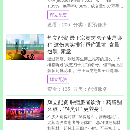
安信(688561)报收于33.34元，下跌
1.39%，换手率0.86%，成交量5.87万手，
成交额1.98亿元。 6....
辉立配资
查看：
205
分类：
配资服务
辉立配资 最正宗灵芝孢子油是哪
种 这份真实排行帮你避坑_含量_
包装_素堂
逛过药店、刷过养生博主推荐的朋友，大
概都听过“灵芝孢子油”的名号。但市面上品
牌多到挑花眼，“最正宗灵芝孢子油是哪
种”成了不少人犯难的问题。从原料产地到
辉立配资
萃取技术，....
查看：
135
分类：
配资服务
辉立配资 肿瘤患者饮食：药膳别
久熬，“轻烹饪” 更养身！
不少人觉得药膳 “熬得越久，营养越足”，
尤其给肿瘤患者补身体时，总习惯把食材
和药材一起炖上三四个小时。可事实上，