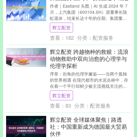
作者｜Eastland 头图｜AI 生成 2024 年 7
月，上汽集团（600104.SH）原董事长陈
虹退休，结束长达十年的任期。集团董事
长、总裁，合资 / ....
辉立配资
查看：
182
分类：
配资服务
辉立配资 跨越物种的救赎：流浪
动物救助中双向治愈的心理学与
伦理学探析
序章：街角的伦理学邂逅——当两个孤独
的世界相遇 在现代都市的水泥丛林中，存
在着一个平行却鲜少被主流视线关注的隐
秘世界——流浪动物的世界。它们的生存
辉立配资
轨迹与人类的繁....
查看：
83
分类：
配资服务
辉立配资 全球媒体聚焦 | 路透
社：中国重新成为德国最大贸易
伙伴