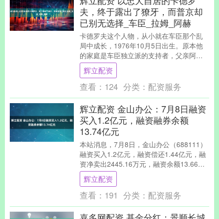
辉立配资 以忠犬自居的卡德罗
夫，终于露出了獠牙，而普京却
已别无选择_车臣_拉姆_阿赫
卡德罗夫这个人物，从小就在车臣那个乱
局中成长，1976年10月5日出生。原本他
的家庭是车臣独立派的支持者，父亲阿赫
马德曾是车臣独立运动的领袖。年轻时，
辉立配资
拉姆赞便跟....
查看：
124
分类：
配资服务
辉立配资 金山办公：7月8日融资
买入1.2亿元，融资融券余额
13.74亿元
本站消息，7月8日，金山办公（688111）
融资买入1.2亿元，融资偿还1.44亿元，融
资净卖出2445.16万元，融资余额13.66亿
元，近20个交易日中有1....
辉立配资
查看：
191
分类：
配资服务
嘉多网配资 基金分红：景顺长城