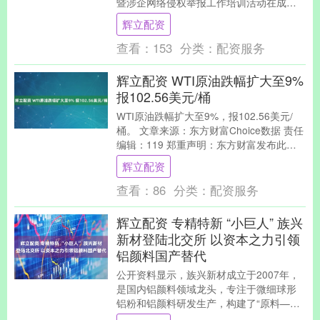
暨涉企网络侵权举报工作培训活动在成都
举办。省委网信办宁方伟同志出席并讲
辉立配资
话，省直有关....
查看：
153
分类：
配资服务
辉立配资 WTI原油跌幅扩大至9%
报102.56美元/桶
WTI原油跌幅扩大至9%，报102.56美元/
桶。 文章来源：东方财富Choice数据 责任
编辑：119 郑重声明：东方财富发布此内
容旨在传播更多信息，与本站立....
辉立配资
查看：
86
分类：
配资服务
辉立配资 专精特新 “小巨人” 族兴
新材登陆北交所 以资本之力引领
铝颜料国产替代
公开资料显示，族兴新材成立于2007年，
是国内铝颜料领域龙头，专注于微细球形
铝粉和铝颜料研发生产，构建了“原料—中
间品—终端产品”的全产业链布局。根据中