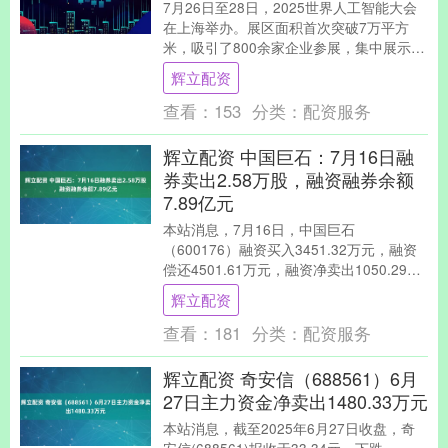
7月26日至28日，2025世界人工智能大会
在上海举办。展区面积首次突破7万平方
米，吸引了800余家企业参展，集中展示
3000余项前沿展品及100余款“全球首发....
辉立配资
查看：
153
分类：
配资服务
辉立配资 中国巨石：7月16日融
券卖出2.58万股，融资融券余额
7.89亿元
本站消息，7月16日，中国巨石
（600176）融资买入3451.32万元，融资
偿还4501.61万元，融资净卖出1050.29万
元，融资余额7.87亿元，近20....
辉立配资
查看：
181
分类：
配资服务
辉立配资 奇安信（688561）6月
27日主力资金净卖出1480.33万元
本站消息，截至2025年6月27日收盘，奇