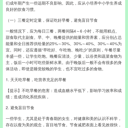
们成年期产生一些远期不良影响。因此，应从小培养中小学生养成
良好的饮食习惯。
（一）三餐定时定量，保证吃好早餐，避免盲目节食
一般情况下，应为每日三餐，两餐间隔4～6 小时，不能用糕点、
甜食取代主副食。早、中、晚餐提供的能量和营养素，应分别占总
能量和全日推荐供给量的25%～30%、30%～40%、30%～40%为
宜。同时，还应遵循“早吃好、午吃饱、晚吃少”的原则，午餐尽量
丰盛一些，让学生吃饱。晚餐应清淡、少量，以谷类和蔬菜食物为
主，饭后一小时可吃些新鲜水果。由于晚饭后一般不会有很多的身
体活动，即使是睡觉较晚的学生，也不宜吃过多的食物。
1. 天天吃早餐，吃营养充足的早餐
【提示】不吃早餐的危害：造成血糖水平低下，影响学习效率和成
绩；造成消化系统疾病，
2. 避免盲目节食
一些学生，尤其是处于青春期的女生，对健康和美的认识不科学，
存在以瘦为美的观念，盲目地节食。节食减肥表面上看见效很快，