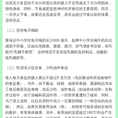
但其实大多是由于水分和蛋白质的摄入不足而减去了水分和肌肉，
很伤身体。同时，节食减肥是患神经性厌食症的主要原因。而且，
一旦停止节食，体重还会迅速反弹，甚至会超过节食以前的体重，
适得其反。
（二）坚持每天喝奶
要保证中小学生每天喝奶至少300 毫升。如果中小学生喝牛奶后总
感觉不舒服，比如出现腹胀、腹痛、腹泻、排气增多等症状，则可
能为“乳糖不耐受”。这种情况可首选低乳糖奶及奶制品，如酸奶、
低乳糖奶等。
（三）吃清淡少盐饮食、少吃油炸食品
每人每天食盐的摄入量以不超过5 克为宜（包括酱油和其他食物中
的食盐量）。另外，由于酱油、味精、咸菜和香肠、熏肠制品等加
工食品都是高盐食物，也应少吃。油炸食品（如油条或油饼）在制
作过程中，由于加碱和高温作用，一些营养素遭到了破坏。同时，
为了使之成形，往往在原料中加入一定量的明矾（一种含铝的化合
物）。所以，如果长期食用油条（饼），则很有可能造成铝在体内
的蓄积，有害身体健康。另外，食用油的温度超过180℃时会产生
许多对身体有害的物质。油温越高，反复高温的次数越多，产生的