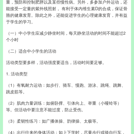
重，预防和控制肥胖以及某些慢性病。另外，多参加户外运动，还
能接受一定量的紫外线照射， 有利于体内维生素D的合成，保证骨
胳的健康发育。除此之外，还能促进学生的心理健康发育，并有益
于学生的学习。
（一）中小学生应减少静坐时间，每天静坐活动的时间不能超过2
个小时
（二）适合中小学生的活动
活动类型要多样，活动强度要适当，活动时间要足够。
1. 活动类型
（1）有氧耐力运动：如步行、骑车、慢跑、游泳、跳绳、跳舞、
跳皮筋等。
（2）肌肉力量训练：如俯卧撑、引体向上、举重（小哑铃等）
等。但活动中要注意不能过度，防止受伤。
（3）柔韧性练习：如广播体操、韵律操、太极等。
（4）出行往来的身体活动：如上下学时，尽量步行或骑自行车，