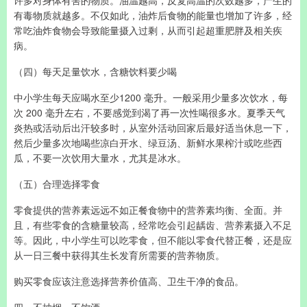
有毒物质就越多。不仅如此，油炸后食物的能量也增加了许多，经
常吃油炸食物会导致能量摄入过剩，从而引起超重肥胖及相关疾
病。
（四）每天足量饮水，含糖饮料要少喝
中小学生每天应喝水至少1200 毫升。一般采用少量多次饮水，每
次 200 毫升左右，不要感觉到渴了再一次性喝很多水。夏季天气
炎热或活动后出汗较多时，从室外活动回家后最好适当休息一下，
然后少量多次地喝些凉白开水、绿豆汤、新鲜水果榨汁或吃些西
瓜，不要一次饮用大量水，尤其是冰水。
（五）合理选择零食
零食提供的营养素远远不如正餐食物中的营养素均衡、全面。并
且，有些零食的含糖量较高，经常吃会引起龋齿、营养素摄入不足
等。因此，中小学生可以吃零食，但不能以零食代替正餐，还是应
从一日三餐中获得其生长发育所需要的营养物质。
购买零食应该注意选择营养价值高、卫生干净的食品。
四、不抽烟、不饮酒