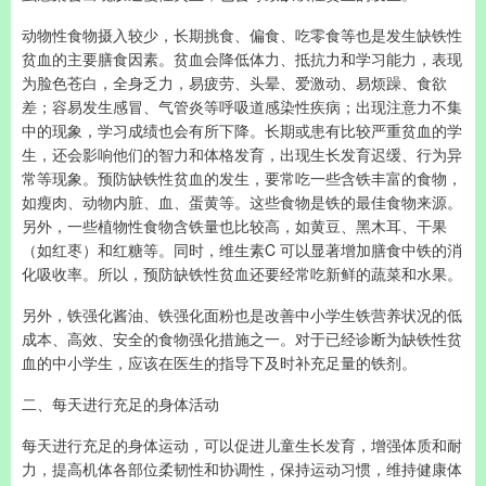
动物性食物摄入较少，长期挑食、偏食、吃零食等也是发生缺铁性
贫血的主要膳食因素。贫血会降低体力、抵抗力和学习能力，表现
为脸色苍白，全身乏力，易疲劳、头晕、爱激动、易烦躁、食欲
差；容易发生感冒、气管炎等呼吸道感染性疾病；出现注意力不集
中的现象，学习成绩也会有所下降。长期或患有比较严重贫血的学
生，还会影响他们的智力和体格发育，出现生长发育迟缓、行为异
常等现象。预防缺铁性贫血的发生，要常吃一些含铁丰富的食物，
如瘦肉、动物内脏、血、蛋黄等。这些食物是铁的最佳食物来源。
另外，一些植物性食物含铁量也比较高，如黄豆、黑木耳、干果
（如红枣）和红糖等。同时，维生素C 可以显著增加膳食中铁的消
化吸收率。所以，预防缺铁性贫血还要经常吃新鲜的蔬菜和水果。
另外，铁强化酱油、铁强化面粉也是改善中小学生铁营养状况的低
成本、高效、安全的食物强化措施之一。对于已经诊断为缺铁性贫
血的中小学生，应该在医生的指导下及时补充足量的铁剂。
二、每天进行充足的身体活动
每天进行充足的身体运动，可以促进儿童生长发育，增强体质和耐
力，提高机体各部位柔韧性和协调性，保持运动习惯，维持健康体