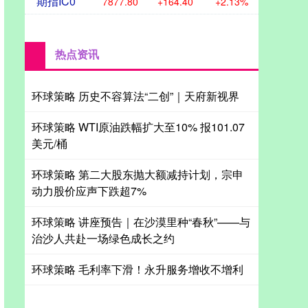
期指IC0
7877.80
+164.40
+2.13%
热点资讯
环球策略 历史不容算法“二创”｜天府新视界
环球策略 WTI原油跌幅扩大至10% 报101.07
美元/桶
环球策略 第二大股东抛大额减持计划，宗申
动力股价应声下跌超7%
环球策略 讲座预告｜在沙漠里种“春秋”——与
治沙人共赴一场绿色成长之约
环球策略 毛利率下滑！永升服务增收不增利