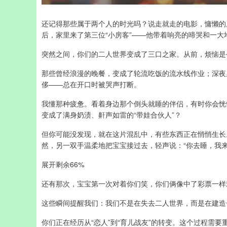
还记得那些属于两个人的时光吗？说走就走的电影，慵懒的
后，家里来了第三位“小房客”——他带着响亮的啼哭和一大
突然之间，你们的二人世界变成了三口之家。从前，烦恼是
那些曾经浪漫的晚餐，变成了轮流吃饭的流水线作业；深夜
侈——总在开口时被哭声打断。
我懂那种疲惫。看着身边那个倒头就睡的伴侣，有时你会恍
变成了满身奶渍、鼾声如雷的“带娃合伙人”？
但你可能没发现，就在这片混乱中，有些东西正在悄悄生长
然，另一双手温柔地把宝宝接过去，轻声说：“你去睡，我
展开剩余66%
还有那次，宝宝第一次对着你们笑，你们俩像中了彩票一样
这些瞬间提醒我们：我们不是在失去二人世界，而是在建造
你们正在经历从“恋人”到“育儿战友”的转变。这个过程需