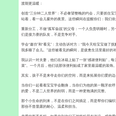
渡期更温暖：
创造“三分钟二人世界”：不必奢望整晚的约会，只要抓住
站着，看一会儿窗外的夜景。这些瞬间在提醒你们：我们依然
重新分工，不做“孤军奋战”的父母：一个人负责哄睡时，
们是接力赛的队友，不是竞争对手。
学会“邀功”和“看见”：主动告诉对方：“我今天给宝宝做了
我多睡了会儿。”这些被看见的瞬间，是疲惫生活里最好的
我认识一对夫妻，他们在冰箱上贴了一张“感谢便利贴”，每
菜”。一个月后，他们说那张便利贴成了家里最温暖的装饰
其实，孩子不是来夺走你们的空间，而是来拓展你们爱的边
当你们一起看着宝宝学会翻身，当你们为他的第一颗牙欢呼
的爱，不是二人世界的削弱，而是一种更饱满的完整。
那个小生命的到来，不是在你们之间插足，而是帮你们编织
那份不曾显露的耐心、温柔和担当。