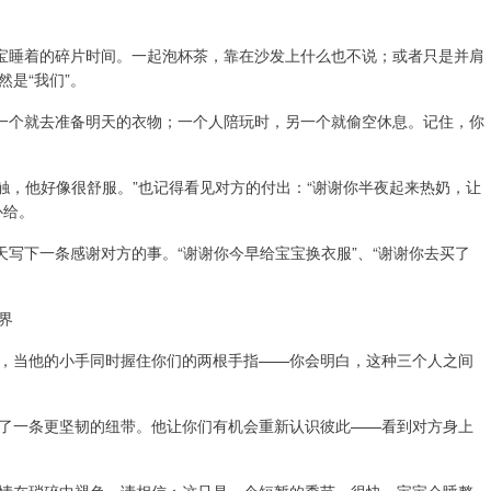
宝宝睡着的碎片时间。一起泡杯茶，靠在沙发上什么也不说；或者只是并肩
是“我们”。
另一个就去准备明天的衣物；一个人陪玩时，另一个就偷空休息。记住，你
抚触，他好像很舒服。”也记得看见对方的付出：“谢谢你半夜起来热奶，让
补给。
天写下一条感谢对方的事。“谢谢你今早给宝宝换衣服”、“谢谢你去买了
。
界
，当他的小手同时握住你们的两根手指——你会明白，这种三个人之间
了一条更坚韧的纽带。他让你们有机会重新认识彼此——看到对方身上