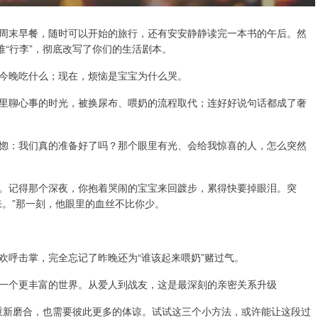
周末早餐，随时可以开始的旅行，还有安安静静读完一本书的午后。然
堆“行李”，彻底改写了你们的生活剧本。
今晚吃什么；现在，烦恼是宝宝为什么哭。
里聊心事的时光，被换尿布、喂奶的流程取代；连好好说句话都成了奢
惚：我们真的准备好了吗？那个眼里有光、会给我惊喜的人，怎么突然
。记得那个深夜，你抱着哭闹的宝宝来回踱步，累得快要掉眼泪。突
来。”那一刻，他眼里的血丝不比你少。
欢呼击掌，完全忘记了昨晚还为“谁该起来喂奶”赌过气。
一个更丰富的世界。从爱人到战友，这是最深刻的亲密关系升级
要重新磨合，也需要彼此更多的体谅。试试这三个小方法，或许能让这段过