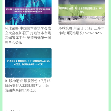
环球策略 中国资本市场学会成
环球策略 川金诺：预计上半年
立大会在沪召开 打造资本市场
净利润同比增长152%-182%
高端智库平台 吴清当选第一届
理事会会长
91股神配资 聚辰股份：7月16
日融资买入2258.95万元，融
资融券余额3.58亿元