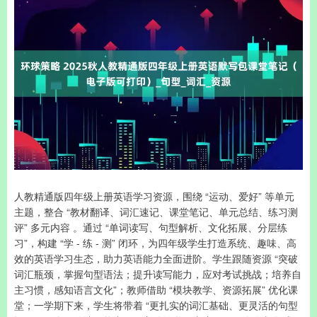
人教精通版四年级上册英语学习资源，围绕 “运动、爱好” 等单元
主题，整合 “教材翻译、词汇速记、课堂笔记、单元总结、练习测
评” 多元内容 。通过 “单词读写、句型解析、文化拓展、分层练
习”，构建 “学 - 练 - 测” 闭环，为四年级学生打造系统、趣味、高
效的英语学习生态，助力英语能力全面进阶。学生跟随资源 “突破
词汇瓶颈，掌握句型语法；提升读写能力，应对考试挑战；培养自
主习惯，感知语言文化”；教师借助 “模块教学、资源拓展” 优化课
堂；一学期下来，学生将带着 “更扎实的词汇基础、更灵活的句型