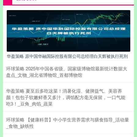
华盈策略 原中国华融国际控股有限公司总经理白天辉被执行死刑
环球策略 2025年中国各省级、国家级博物馆最新统计数据大
盘点_文物_湖北省博物馆_首都博物馆
华盈策略 夏至后多吃这菜！消暑化湿、健脾益气、美容养
颜！包包子软嫩鲜香又多汁，调馅配方毫无保留，一口气能
吃3！_豆角_肉馅_蔬菜
环球策略 【健康科普】中小学生营养需求与膳食指导_活动量
_食物_缺铁性