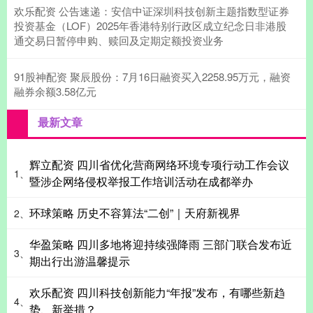
欢乐配资 公告速递：安信中证深圳科技创新主题指数型证券
投资基金（LOF）2025年香港特别行政区成立纪念日非港股
通交易日暂停申购、赎回及定期定额投资业务
91股神配资 聚辰股份：7月16日融资买入2258.95万元，融资
融券余额3.58亿元
最新文章
辉立配资 四川省优化营商网络环境专项行动工作会议
1、
暨涉企网络侵权举报工作培训活动在成都举办
环球策略 历史不容算法“二创”｜天府新视界
2、
华盈策略 四川多地将迎持续强降雨 三部门联合发布近
3、
期出行出游温馨提示
欢乐配资 四川科技创新能力“年报”发布，有哪些新趋
4、
势、新举措？