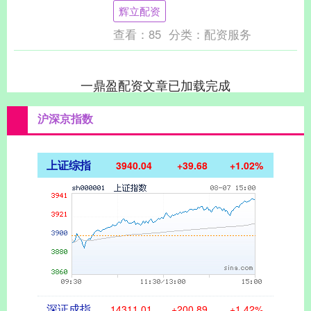
邦统计局数据显示，今年1月至8月，德国
辉立配资
对美....
查看：
85
分类：
配资服务
一鼎盈配资文章已加载完成
沪深京指数
上证综指
3940.04
+39.68
+1.02%
深证成指
14311.01
+200.89
+1.42%