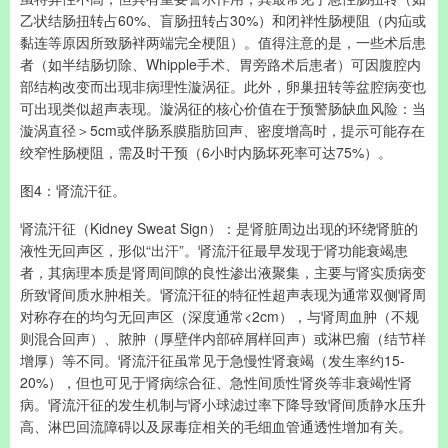
乙状结肠扭转占60%、盲肠扭转占30%）和闭袢性肠梗阻（内疝或
黏连等原因所致肠袢两端完全梗阻）。值得注意的是，一些术后患
者（如半结肠切除、Whipple手术、胃旁路术后患者）可因腹腔内
部结构改变而出现非病理性漩涡征。此外，卵巢扭转等盆腔病变也
可出现类似超声表现。漩涡征的核心价值在于预警肠缺血风险：当
漩涡直径＞5cm或伴肠系膜脂肪回声、密度增高时，提示可能存在
绞窄性肠梗阻，需及时干预（6小时内肠坏死率可达75%）。
图4：肾流汗征。
肾流汗征（Kidney Sweat Sign）：是肾脏周边出现的环绕肾脏的
液性无回声区，形似“出汗”。肾流汗征最早发现于肾功能衰竭患
者，其病理本质是肾周间隙的良性渗出液聚集，主要与肾实质病变
所致肾间质水肿相关。肾流汗征的特征性超声表现为通常双侧肾周
对称存在的均匀无回声区（深度通常<2cm），与肾周血肿（不规
则混合回声）、脓肿（厚壁伴内部碎屑样回声）或淋巴瘤（结节样
增厚）等不同。肾流汗征虽常见于急慢性肾衰竭（发生率约15-
20%），但也可见于肾病综合征、急性间质性肾炎等非衰竭性肾
病。肾流汗征的发生机制与肾小球滤过率下降导致肾间质静水压升
高、淋巴回流障碍以及尿毒症相关的毛细血管通透性增加有关。