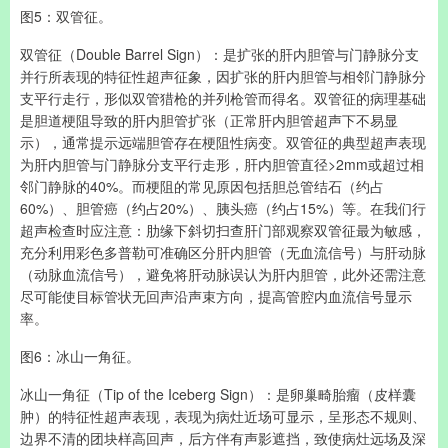
图5：双管征。
双管征（Double Barrel Sign）：是扩张的肝内胆管与门静脉分支
并行所表现的特征性超声征象，因扩张的肝内胆管与相邻门静脉分
支平行走行，形似双管猎枪的并列枪管而得名。双管征的病理基础
是胆道梗阻导致的肝内胆管扩张（正常肝内胆管超声下不易显
示），通常提示远端胆管存在梗阻性病变。双管征的典型超声表现
为肝内胆管与门静脉分支平行走形，肝内胆管直径>2mm或超过相
邻门静脉的40%。而梗阻的常见原因包括胆总管结石（约占
60%）、胆管癌（约占20%）、胰头癌（约占15%）等。在我们行
超声检查时应注意：肋缘下斜切扫查肝门部观察双管征最为敏感，
充分利用彩色多普勒可准确区分肝内胆管（无血流信号）与肝动脉
（动脉血流信号），避免将肝动脉误认为肝内胆管，此外还需注意
尽可能使目标管状无回声沿声束方向，提高管腔内血流信号显示
率。
图6：冰山一角征。
冰山一角征（Tip of the Iceberg Sign）：是卵巢畸胎瘤（皮样囊
肿）的特征性超声表现，表现为病灶近场可显示，呈形态不规则、
边界不清的团块样高回声，后方伴有声影遮挡，致使病灶远场及深