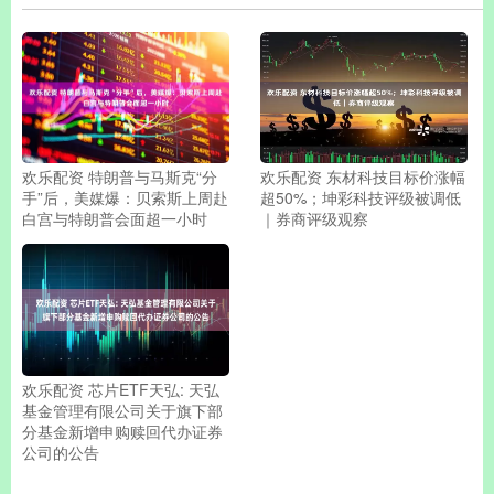
欢乐配资 特朗普与马斯克“分
欢乐配资 东材科技目标价涨幅
手”后，美媒爆：贝索斯上周赴
超50%；坤彩科技评级被调低
白宫与特朗普会面超一小时
｜券商评级观察
欢乐配资 芯片ETF天弘: 天弘
基金管理有限公司关于旗下部
分基金新增申购赎回代办证券
公司的公告