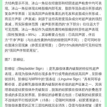
方结构显示不清。冰山一角征在经腹部和经阴道超声检查中均可表
现。冰山一角征体现出畸胎瘤内部毛发、脂肪等混杂成分所形成的
复杂声学界面：近场高回声由密集紊乱的毛发和皮脂成分所形成，
而后方声影（声衰减）则源于这些高密度混杂成分对超声波的强烈
衰减，而实际瘤体范围（被声影所遮挡的“水下部分）往往远大于
可见范围。冰山一角征作为成熟性囊性畸胎瘤的特异性超声表现
（阳性预测值＞95%），其诊断要点包括：①高回声团，伴后
方“干净”声影（与出血性囊肿内部的细密回声不同）；②可同时存
在脂液分层现象（静置后更明显）；③约15%病例内部可见特征性
的“强回声伴彗星尾征”。
图7：阶梯征。
阶梯征（Stepladder Sign）：是乳腺假体囊内破裂的特征性超声
表现，表现为假体内部出现多条平行或弯曲的线状高回声，呈阶梯
状排列。阶梯征与MRI中的“面条征（Linguine Sign）”具有同等诊
断价值，是诊断乳腺假体囊内破裂的有价值的超声征象之一。其病
理基础是硅胶假体外壳破裂后，脱落的硅胶膜在假体腔内折叠悬浮
形成的多层反射界面。阶梯征的诊断要点包括：①破裂的硅胶膜呈
不连续的平行线状回声（≥3条）；②随时间推移，硅胶逐渐渗出，
导致假体囊壁的正常三层结构线完全消失；③需与假体褶皱（通常