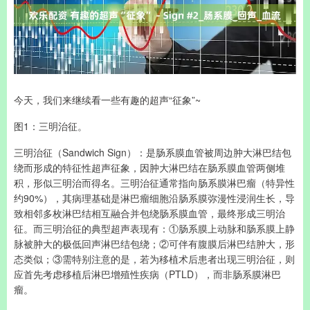
今天，我们来继续看一些有趣的超声“征象”~
图1：三明治征。
三明治征（Sandwich Sign）：是肠系膜血管被周边肿大淋巴结包
绕而形成的特征性超声征象，因肿大淋巴结在肠系膜血管两侧堆
积，形似三明治而得名。三明治征通常指向肠系膜淋巴瘤（特异性
约90%），其病理基础是淋巴瘤细胞沿肠系膜弥漫性浸润生长，导
致相邻多枚淋巴结相互融合并包绕肠系膜血管，最终形成三明治
征。而三明治征的典型超声表现有：①肠系膜上动脉和肠系膜上静
脉被肿大的极低回声淋巴结包绕；②可伴有腹膜后淋巴结肿大，形
态类似；③需特别注意的是，若为移植术后患者出现三明治征，则
应首先考虑移植后淋巴增殖性疾病（PTLD），而非肠系膜淋巴
瘤。