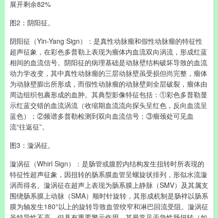
展开剩余82%
图2：阴阳征。
阴阳征（Yin-Yang Sign）：是真性动脉瘤和假性动脉瘤的特征性
超声征象，在彩色多普勒上表现为瘤体内血流双向涡流，形成红蓝
相间的血流信号。阴阳征的病理基础是动脉壁结构破坏导致的血流
动力学改变，其中真性动脉瘤的三层动脉壁虽受损但尚完整，瘤体
为动脉壁膨出所形成，而假性动脉瘤的动脉壁则全层破裂，瘤体由
周边组织包裹形成的血肿。其典型影像特征包括：①彩色多普勒显
示红蓝交错的血流涡流（收缩期血流流向探头呈红色，反向血流呈
蓝色）；②频谱多普勒检测到双向血流信号；③瘤颈处可见血
流“往返征”。
图3：漩涡征。
漩涡征（Whirl Sign）：是肠管或腹腔内结构发生扭转时所表现的
特征性超声征象，因扭转的肠系膜血管呈螺旋状排列，形似水流漩
涡而得名。漩涡征在超声上表现为肠系膜上静脉（SMV）及其属支
围绕肠系膜上动脉（SMA）顺时针旋转，其形成机制是肠袢以肠系
膜为轴发生180°以上的旋转导致血管绞窄和淋巴回流受阻。漩涡征
虽特异性不高，但具有重要警示作用，其最常见于急性肠扭转（如