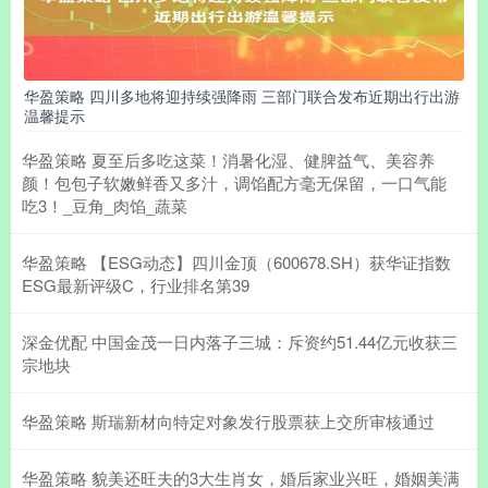
华盈策略 四川多地将迎持续强降雨 三部门联合发布近期出行出游
温馨提示
华盈策略 夏至后多吃这菜！消暑化湿、健脾益气、美容养
颜！包包子软嫩鲜香又多汁，调馅配方毫无保留，一口气能
吃3！_豆角_肉馅_蔬菜
华盈策略 【ESG动态】四川金顶（600678.SH）获华证指数
ESG最新评级C，行业排名第39
深金优配 中国金茂一日内落子三城：斥资约51.44亿元收获三
宗地块
华盈策略 斯瑞新材向特定对象发行股票获上交所审核通过
华盈策略 貌美还旺夫的3大生肖女，婚后家业兴旺，婚姻美满