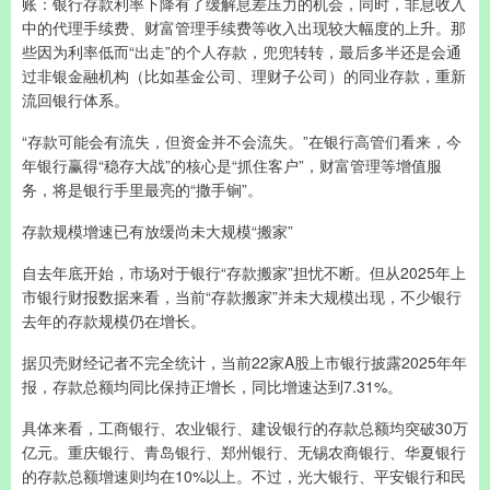
账：银行存款利率下降有了缓解息差压力的机会，同时，非息收入
中的代理手续费、财富管理手续费等收入出现较大幅度的上升。那
些因为利率低而“出走”的个人存款，兜兜转转，最后多半还是会通
过非银金融机构（比如基金公司、理财子公司）的同业存款，重新
流回银行体系。
“存款可能会有流失，但资金并不会流失。”在银行高管们看来，今
年银行赢得“稳存大战”的核心是“抓住客户”，财富管理等增值服
务，将是银行手里最亮的“撒手锏”。
存款规模增速已有放缓尚未大规模“搬家”
自去年底开始，市场对于银行“存款搬家”担忧不断。但从2025年上
市银行财报数据来看，当前“存款搬家”并未大规模出现，不少银行
去年的存款规模仍在增长。
据贝壳财经记者不完全统计，当前22家A股上市银行披露2025年年
报，存款总额均同比保持正增长，同比增速达到7.31%。
具体来看，工商银行、农业银行、建设银行的存款总额均突破30万
亿元。重庆银行、青岛银行、郑州银行、无锡农商银行、华夏银行
的存款总额增速则均在10%以上。不过，光大银行、平安银行和民