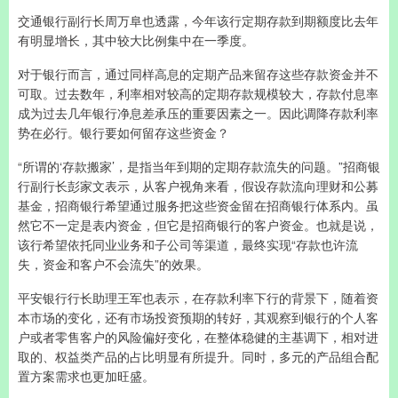
交通银行副行长周万阜也透露，今年该行定期存款到期额度比去年
有明显增长，其中较大比例集中在一季度。
对于银行而言，通过同样高息的定期产品来留存这些存款资金并不
可取。过去数年，利率相对较高的定期存款规模较大，存款付息率
成为过去几年银行净息差承压的重要因素之一。因此调降存款利率
势在必行。银行要如何留存这些资金？
“所谓的‘存款搬家’，是指当年到期的定期存款流失的问题。”招商银
行副行长彭家文表示，从客户视角来看，假设存款流向理财和公募
基金，招商银行希望通过服务把这些资金留在招商银行体系内。虽
然它不一定是表内资金，但它是招商银行的客户资金。也就是说，
该行希望依托同业业务和子公司等渠道，最终实现“存款也许流
失，资金和客户不会流失”的效果。
平安银行行长助理王军也表示，在存款利率下行的背景下，随着资
本市场的变化，还有市场投资预期的转好，其观察到银行的个人客
户或者零售客户的风险偏好变化，在整体稳健的主基调下，相对进
取的、权益类产品的占比明显有所提升。同时，多元的产品组合配
置方案需求也更加旺盛。