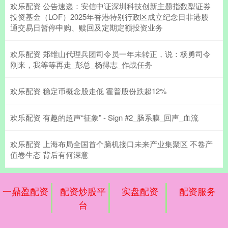
欢乐配资 公告速递：安信中证深圳科技创新主题指数型证券
投资基金（LOF）2025年香港特别行政区成立纪念日非港股
通交易日暂停申购、赎回及定期定额投资业务
欢乐配资 郑维山代理兵团司令员一年未转正，说：杨勇司令
刚来，我等等再走_彭总_杨得志_作战任务
欢乐配资 稳定币概念股走低 霍普股份跌超12%
欢乐配资 有趣的超声“征象” - Sign #2_肠系膜_回声_血流
欢乐配资 上海布局全国首个脑机接口未来产业集聚区 不卷产
值卷生态 背后有何深意
一鼎盈配资
配资炒股平
实盘配资
配资服务
台