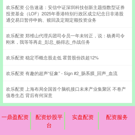
欢乐配资 公告速递：安信中证深圳科技创新主题指数型证券
投资基金（LOF）2025年香港特别行政区成立纪念日非港股
通交易日暂停申购、赎回及定期定额投资业务
欢乐配资 郑维山代理兵团司令员一年未转正，说：杨勇司令
刚来，我等等再走_彭总_杨得志_作战任务
欢乐配资 稳定币概念股走低 霍普股份跌超12%
欢乐配资 有趣的超声“征象” - Sign #2_肠系膜_回声_血流
欢乐配资 上海布局全国首个脑机接口未来产业集聚区 不卷产
值卷生态 背后有何深意
一鼎盈配资
配资炒股平
实盘配资
配资服务
台