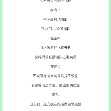
和对香港同胞的祝福
在海上
特区政府消防船
用“水门礼”欢迎编队
在空中
特区政府伴飞直升机
全程现场直播编队进港实况
在岸边
民众隔海向来访官兵挥手致意
表达香港全方位、最诚挚的欢迎
随后
山东舰、延安舰在维港西锚地锚泊