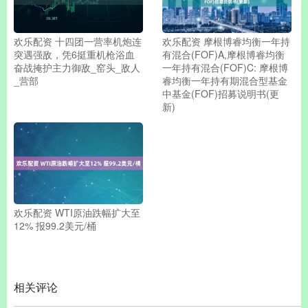
欢乐配资 十四团一营率机炮连
欢乐配资 摩根博睿均衡一年持
突遇强敌，凭6挺重机枪浴血
有混合(FOF)A,摩根博睿均衡
奋战掩护主力御敌_窑头_敌人
一年持有混合(FOF)C: 摩根博
_营部
睿均衡一年持有期混合型基金
中基金(FOF)招募说明书(更
新)
欢乐配资 WTI原油跌幅扩大至
12% 报99.2美元/桶
相关评论