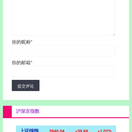
你的昵称
*
你的邮箱
*
提交评论
沪深京指数
上证综指
3940.04
+39.68
+1.02%