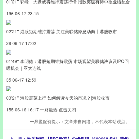
01'21'' 郭峰：大盘或将维持震荡行情 指数突破有待中报业绩配合
196 06-17 23:15
02'21'' 港股短期维持震荡 关注美联储降息动向丨港股收市
28 06-17 17:02
01'49'' 李明德：港股短期维持震荡 市场观望美联储决议及IPO回
暖机会｜亚太连线
35 06-17 12:59
03'21'' 港股震荡上行 如何解读今天的市况？|港股收市
155 06-16 16:17 一财最热 点击关闭
一鼎盈配资提示：文章来自网络，不代表本站观点。
上一篇：
欢乐配资 【ESG动态】尖峰集团（600668.SH）获华