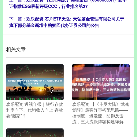
证指数ESG最新评级CCC，行业排名第27
下一篇：
欢乐配资 芯片ETF天弘: 天弘基金管理有限公司关于
旗下部分基金新增申购赎回代办证券公司的公告
相关文章
欢乐配资 透视年报｜银行存款
欢乐配资 【《斗罗大陆》武魂
利率向下、代销收入向上 存款
觉醒】最强阵容搭配思路——
要“搬家”？
控制流、爆发流、防御反击
流，三大流派阵容构建详解