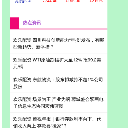
期指IC0
7744.40
+196.00
+2.60%
热点资讯
欢乐配资 四川科技创新能力“年报”发布，有哪
些新趋势、新举措？
欢乐配资 WTI原油跌幅扩大至12% 报99.2美
元/桶
欢乐配资 东航物流：股东拟减持不超1%公司
股份
欢乐配资 场景为王 产业为纲 蓉城盛会擘画电
子信息生态协同宏伟蓝图
欢乐配资 透视年报｜银行存款利率向下、代
销收入向上 存款要“搬家”？