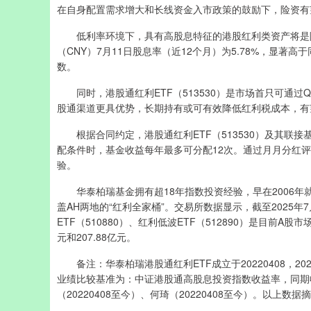
在自身配置需求增大和长线资金入市政策的鼓励下，险资有
低利率环境下，具有高股息特征的港股红利类资产将是险资
（CNY）7月11日股息率（近12个月）为5.78%，显著高
数。
同时，港股通红利ETF（513530）是市场首只可通过Q
股通渠道更具优势，长期持有或可有效降低红利税成本，有望提
根据合同约定，港股通红利ETF（513530）及其联接基金
配条件时，基金收益每年最多可分配12次。通过月月分红
验。
华泰柏瑞基金拥有超18年指数投资经验，早在2006年
盖AH两地的“红利全家桶”。交易所数据显示，截至2025年
ETF（510880）、红利低波ETF（512890）是目前A股
元和207.88亿元。
备注：华泰柏瑞港股通红利ETF成立于20220408，2022成
业绩比较基准为：中证港股通高股息投资指数收益率，同期收益分别
（20220408至今）、何琦（20220408至今）。以上数