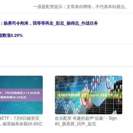
一鼎盈配资提示：文章来自网络，不代表本站观点。
：杨勇司令刚来，我等等再走_彭总_杨得志_作战任务
数涨0.29%
融ETF：7月8日融资买
欢乐配资 有趣的超声“征象” - Sign
元，融资融券余额26.69亿
#2_肠系膜_回声_血流