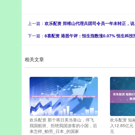
上一篇：
欢乐配资 郑维山代理兵团司令员一年未转正，说
下一篇：
8喜配资 港股午评：恒生指数涨0.07% 恒生科技指
相关文章
欢乐配资 那个将日美当靠山，停飞
欢乐配资 短
我国航班、拒绝我国游客的小国，后
入12.85亿
来怎样_帕劳_日本_的国家
元