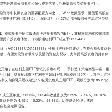
望充分发挥长期资本和耐心资本优势，积极提高权益类投资占比。
等中长期资金的重要配置方向之一。Wind数据显示，港股通高股息
于同期中证红利（5.14%）、深证红利（4.27%）等A股部分主流红利类指
DII模式投资中证港股通高股息投资指数的ETF，其税率结构相较传统港
升投资者体验。（港股通红利ETF成立于2022/4/8）
（A类018387/C类018388）可每月进行分红评估，在符合基金收益分
评估，有望为投资者带来较灵活的资金支配权，力争提高投资者的持有体
就开始了在红利主题ETF领域的前瞻布局，一手打造了策略类型丰富、覆
7月11日，华泰柏瑞旗下红利类主题ETF管理规模超425亿元，其中，红利
市场中仅有的两只规模超过150亿元的红利主题ETF，规模分别为185.27亿
立至年底、2023年、2024年收益依次为3.59%、7.14%、30.16%，
为-4.15%、-0.33%、26.86%。历任基金经理：李茜
据摘自基金定期报告。