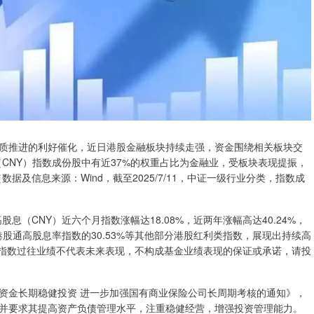
推进的利好催化，近日港股金融板块持续走强，资金围绕相关板块交
息（CNY）指数成份股中有近37%的权重占比为金融业，受板块表现提振，
据及信息来源：Wind，截至2025/7/11，中证一级行业分类，指数成
息（CNY）近六个月指数涨幅达18.08%，近两年涨幅高达40.24%，
港股通高股息率指数的30.53%等其他部分港股红利类指数，展现出持续高
/11，指数过往业绩不代表未来表现，不构成基金业绩表现的保证或承诺，请投
险资金长期稳健投资 进一步加强国有商业保险公司长周期考核的通知》，
并要求其提高资产负债管理水平，注重稳健经营，增强投资管理能力。