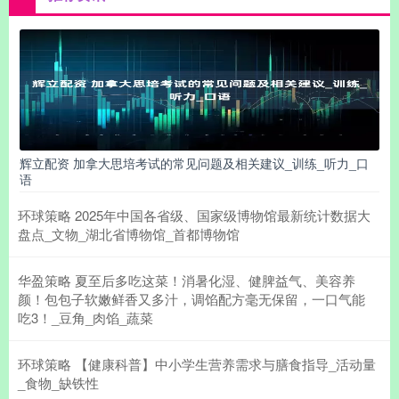
辉立配资 加拿大思培考试的常见问题及相关建议_训练_听力_口
语
环球策略 2025年中国各省级、国家级博物馆最新统计数据大
盘点_文物_湖北省博物馆_首都博物馆
华盈策略 夏至后多吃这菜！消暑化湿、健脾益气、美容养
颜！包包子软嫩鲜香又多汁，调馅配方毫无保留，一口气能
吃3！_豆角_肉馅_蔬菜
环球策略 【健康科普】中小学生营养需求与膳食指导_活动量
_食物_缺铁性