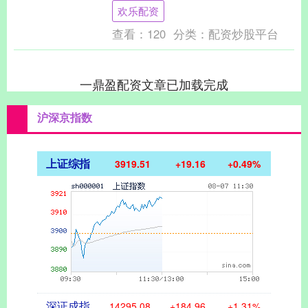
司得到券商推荐，其中券商给予上市公司
欢乐配资
目标价....
查看：
120
分类：
配资炒股平台
一鼎盈配资文章已加载完成
沪深京指数
上证综指
3919.51
+19.16
+0.49%
深证成指
14295.08
+184.96
+1.31%